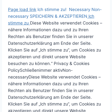
Z
Page load link
Ich stimme zu!
Necessary
Non-
u
necessary
SPEICHERN & AKZEPTIEREN
Ich
m
N
S
C
stimme zu
Diese Website verwendet Cookies –
I
a
u
l
nähere Informationen dazu und zu Ihren
n
c
c
o
Rechten als Benutzer finden Sie in unserer
h
h
h
s
Datenschutzerklärung am Ende der Seite.
a
o
e
e
Klicken Sie auf „Ich stimme zu“, um Cookies zu
l
b
n
p
akzeptieren und direkt unsere Website
t
e
a
r
besuchen zu können.“
Privacy & Cookies
s
n
c
o
Policy
Schließen
immer aktiv
Non-
p
h
d
necessary
Diese Website verwendet Cookies –
r
:
u
nähere Informationen dazu und zu Ihren
i
c
Rechten als Benutzer finden Sie in unserer
n
t
Datenschutzerklärung am Ende der Seite.
g
q
Klicken Sie auf „Ich stimme zu“, um Cookies zu
e
u
akzeptieren und direkt unsere Website