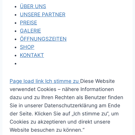
ÜBER UNS
UNSERE PARTNER
PREISE
GALERIE
ÖFFNUNGSZEITEN
SHOP
KONTAKT
Z
N
S
C
Page load link
Ich stimme zu
Diese Website
u
a
u
l
verwendet Cookies – nähere Informationen
m
c
c
o
dazu und zu Ihren Rechten als Benutzer finden
I
h
h
s
Sie in unserer Datenschutzerklärung am Ende
n
o
e
e
der Seite. Klicken Sie auf „Ich stimme zu“, um
h
b
n
p
Cookies zu akzeptieren und direkt unsere
a
e
a
r
Website besuchen zu können.“