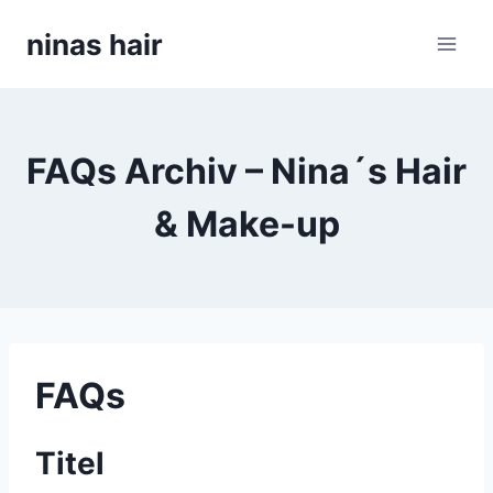
Skip
ninas hair
to
content
FAQs Archiv – Nina´s Hair
& Make-up
FAQs
Titel