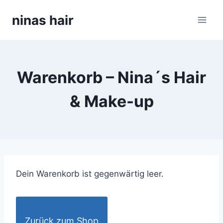
Skip
ninas hair
to
content
Warenkorb – Nina´s Hair
& Make-up
Dein Warenkorb ist gegenwärtig leer.
Zurück zum Shop