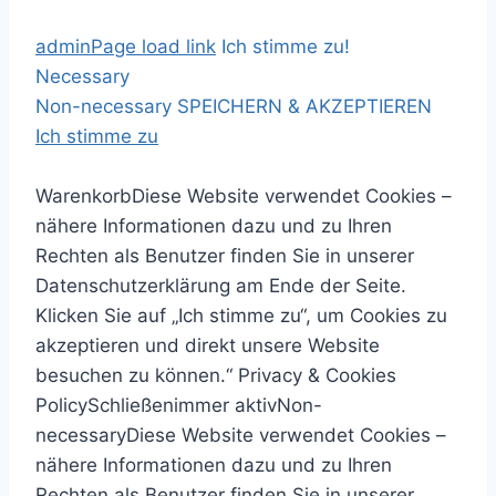
Z
admin
Page load link
Ich stimme zu!
u
Necessary
m
Non-necessary
SPEICHERN & AKZEPTIEREN
I
Ich stimme zu
n
N
h
a
S
C
Warenkorb
Diese Website verwendet Cookies –
a
c
u
l
nähere Informationen dazu und zu Ihren
l
h
c
o
Rechten als Benutzer finden Sie in unserer
t
o
h
s
Datenschutzerklärung am Ende der Seite.
s
b
e
e
Klicken Sie auf „Ich stimme zu“, um Cookies zu
p
e
n
p
akzeptieren und direkt unsere Website
r
n
a
r
besuchen zu können.“
Privacy & Cookies
i
c
o
Policy
Schließen
immer aktiv
Non-
n
h
d
necessary
Diese Website verwendet Cookies –
g
:
u
nähere Informationen dazu und zu Ihren
e
c
Rechten als Benutzer finden Sie in unserer